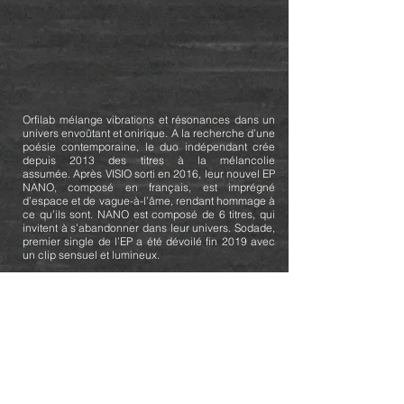
Orfilab mélange vibrations et résonances dans un
univers envoûtant et onirique. A la recherche d’une
poésie contemporaine, le duo indépendant crée
depuis 2013 des titres à la mélancolie
assumée. Après VISIO sorti en 2016, leur nouvel EP
NANO, composé en français, est imprégné
d’espace et de vague-à-l’âme, rendant hommage à
ce qu’ils sont. NANO est composé de 6 titres, qui
invitent à s’abandonner dans leur univers. Sodade,
premier single de l’EP a été dévoilé fin 2019 avec
un clip sensuel et lumineux.
ACHETER
Amazon
ECOUTER
Deezer
ECOUTER
Apple
Music
ECOUTER
Spotify